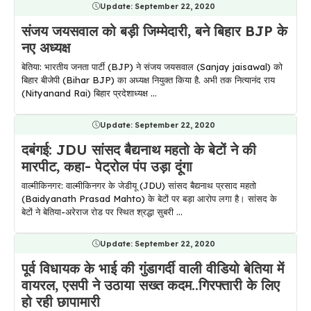
Update:
September 22, 2020
संजय जयसवाल को बड़ी जिम्मेदारी, बने बिहार BJP के
नए अध्यक्ष
बेतिया: भारतीय जनता पार्टी (BJP) ने संजय जयसवाल (Sanjay jaisawal) को
बिहार बीजेपी (Bihar BJP) का अध्यक्ष नियुक्त किया है. अभी तक नित्यानंद राय
(Nityanand Rai) बिहार प्रदेशाध्यक्ष ...
Update:
September 22, 2020
दबंगई: JDU सांसद बैद्यनाथ महतो के बेटों ने की
मारपीट, कहा- पेट्रोल पंप उड़ा दूंगा
वाल्मीकिनगर: वाल्मीकिनगर के जेडीयू (JDU) सांसद बैद्यनाथ प्रसाद महतो
(Baidyanath Prasad Mahto) के बेटों पर बड़ा आरोप लगा है। सांसद के
बेटों ने बेतिया-अरेराज रोड पर स्थित श्रद्धा सुबरी ...
Update:
September 22, 2020
पूर्व विधायक के भाई की गुंडागर्दी वाली वीडियो बेतिया में
वायरल, एसपी ने उठाया सख्त कदम..गिरफ्तारी के लिए
हो रही छापामारी