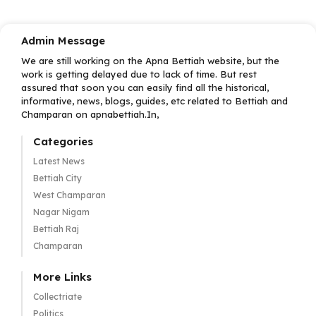
Admin Message
We are still working on the Apna Bettiah website, but the
work is getting delayed due to lack of time. But rest
assured that soon you can easily find all the historical,
informative, news, blogs, guides, etc related to Bettiah and
Champaran on apnabettiah.In,
Categories
Latest News
Bettiah City
West Champaran
Nagar Nigam
Bettiah Raj
Champaran
More Links
Collectriate
Politics