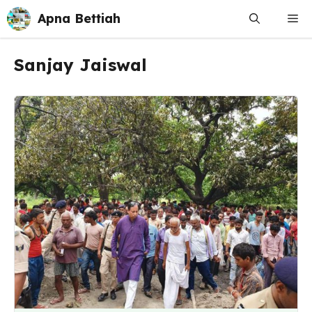
Skip
Apna Bettiah
Me
to
content
Sanjay Jaiswal