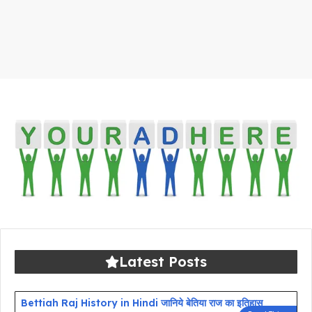
Latest Posts
Bettiah Raj History in Hindi जानिये बेतिया राज का इतिहास