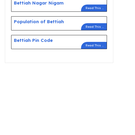
Bettiah Nagar Nigam
Read This ...
Population of Bettiah
Read This ...
Bettiah Pin Code
Read This ...