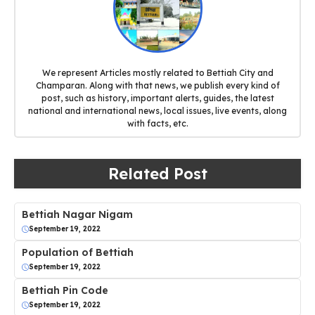
We represent Articles mostly related to Bettiah City and
Champaran. Along with that news, we publish every kind of
post, such as history, important alerts, guides, the latest
national and international news, local issues, live events, along
with facts, etc.
Related Post
Bettiah Nagar Nigam
September 19, 2022
Population of Bettiah
September 19, 2022
Bettiah Pin Code
September 19, 2022