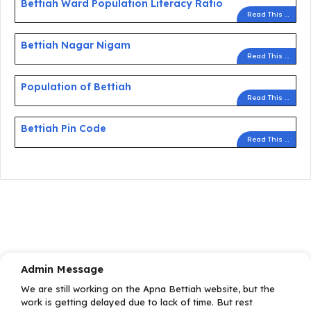
Bettiah Ward Population Literacy Ratio
Read This ...
Bettiah Nagar Nigam
Read This ...
Population of Bettiah
Read This ...
Bettiah Pin Code
Read This ...
Admin Message
We are still working on the Apna Bettiah website, but the
work is getting delayed due to lack of time. But rest