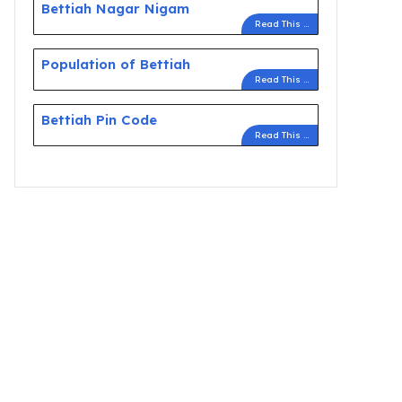
Bettiah Nagar Nigam
Read This ...
Population of Bettiah
Read This ...
Bettiah Pin Code
Read This ...