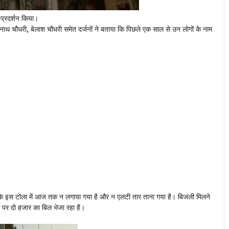
 प्रदर्शन किया।
वनाथ चौधरी, बेलाश चौधरी समेत दर्जनों ने बताया कि पिछले एक साल से उन लोगों के नाम
 इस टोला में आज तक न लगाया गया है और न एलटी तार ताना गया है। बिजली मिलने
 पर दो हजार का बिल भेजा रहा है।