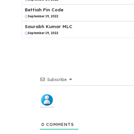
Bettiah Pin Code
September 19, 2022
Saurabh Kumar MLC
September 19, 2022
Subscribe
0
COMMENTS