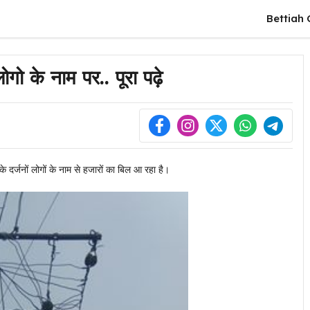
Bettiah 
लोगो के नाम पर.. पूरा पढ़े
दर्जनों लोगों के नाम से हजारों का बिल आ रहा है।