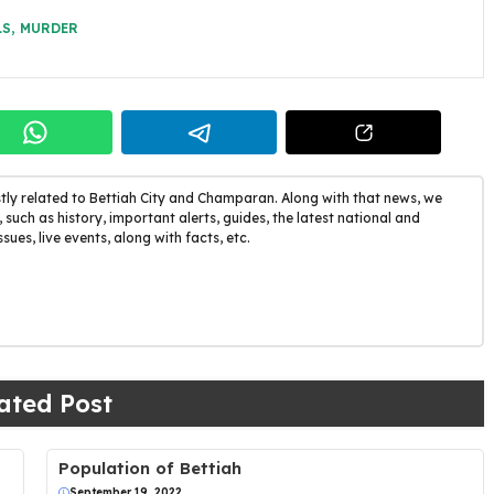
LS
,
MURDER
tly related to Bettiah City and Champaran. Along with that news, we
 such as history, important alerts, guides, the latest national and
ssues, live events, along with facts, etc.
ated Post
Population of Bettiah
September 19, 2022