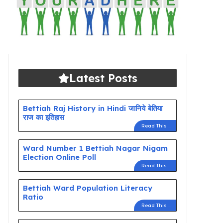
Latest Posts
Bettiah Raj History in Hindi जानिये बेतिया
राज का इतिहास
Read This ...
Ward Number 1 Bettiah Nagar Nigam
Election Online Poll
Read This ...
Bettiah Ward Population Literacy
Ratio
Read This ...